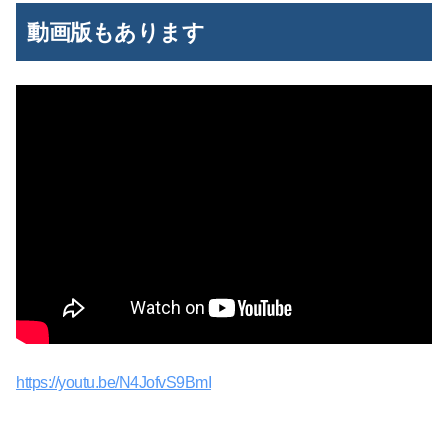
動画版もあります
https://youtu.be/N4JofvS9BmI