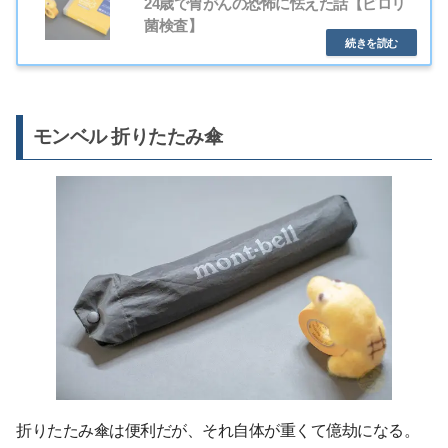
24歳で胃がんの恐怖に怯えた話【ピロリ
菌検査】
モンベル 折りたたみ傘
折りたたみ傘は便利だが、それ自体が重くて億劫になる。