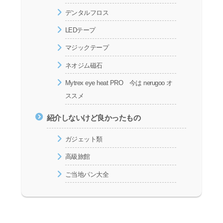
デンタルフロス
LEDテープ
マジックテープ
ネオジム磁石
Mytrex eye heat PRO 今は nerugoo オ
ススメ
紹介しないけど良かったもの
ガジェット類
高級旅館
ご当地パン大全