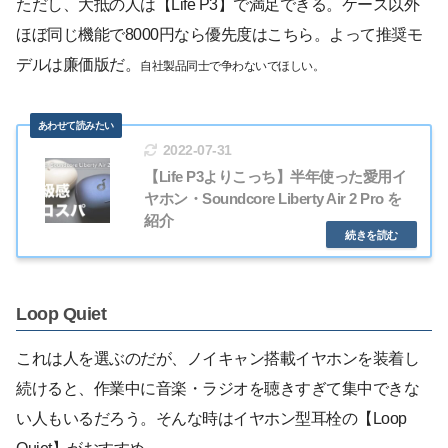
ただし、大抵の人は【Life P3】で満足できる。ケース以外
ほぼ同じ機能で8000円なら優先度はこちら。よって推奨モ
デルは廉価版だ。
自社製品同士で争わないでほしい。
2022-07-31
【Life P3よりこっち】半年使った愛用イ
ヤホン・Soundcore Liberty Air 2 Pro を
紹介
Loop Quiet
これは人を選ぶのだが、ノイキャン搭載イヤホンを装着し
続けると、作業中に音楽・ラジオを聴きすぎて集中できな
い人もいるだろう。そんな時はイヤホン型耳栓の【Loop