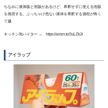
ちなみに液体版と泡版があるけど、希釈せずに使える泡版
を推奨する。ぶっちゃけ危ない液体を希釈する過程が怖く
て嫌
キッチン泡ハイター → https://amzn.to/3uLZb2t
アイラップ