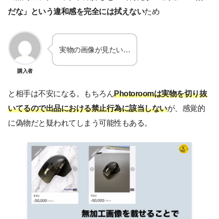
だな」という違和感を完全には拭えない
ため
実物の画像が見たい…
購入者
と相手は不安になる。もちろん
Photoroomは実物を切り抜
いてるので
出品における
禁止行為に該当しない
が、感覚的
に偽物だと疑われてしまう可能性もある。