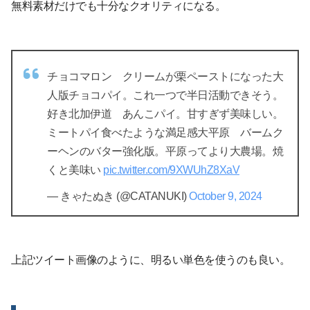
無料素材だけでも十分なクオリティになる。
チョコマロン クリームが栗ペーストになった大
人版チョコパイ。これ一つで半日活動できそう。
好き
北加伊道 あんこパイ。甘すぎず美味しい。
ミートパイ食べたような満足感
大平原 バームク
ーヘンのバター強化版。平原ってより大農場。焼
くと美味い
pic.twitter.com/9XWUhZ8XaV
— きゃたぬき (@CATANUKI)
October 9, 2024
上記ツイート画像のように、明るい単色を使うのも良い。