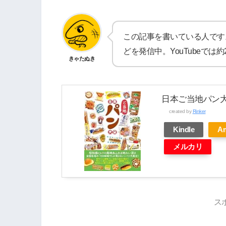
この記事を書いている人です
どを発信中。YouTubeで
きゃたぬき
日本ご当地パン
created by
Rinker
Kindle
A
メルカリ
ス