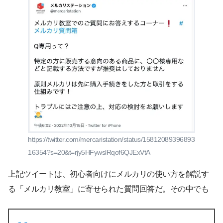
https://twitter.com/mercaristation/status/15812089396893
16354?s=20&t=rjy5HFywslRqof6QJExVtA
上記ツイートは、初心者向けにメルカリの使い方を解説す
る「メルカリ教室」に寄せられた質問回答だ。その中でも