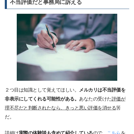
不当評価だと事務局に訴える
２つ目は知識として覚えてほしい。
メルカリは不当評価を
非表示にしてくれる可能性がある。
あなたの受けた
評価が
理不尽だと判断されたなら、きっと悪い評価を消せる
筈
だ。
詳細は
実際の体験談も含めて紹介している
ので、
こちら
を