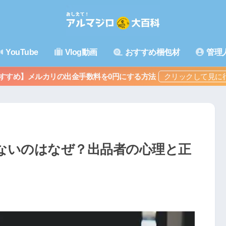
YouTube
Vlog動画
おすすめ梱包材
管理
すすめ】メルカリの出金手数料を0円にする方法
ないのはなぜ？出品者の心理と正