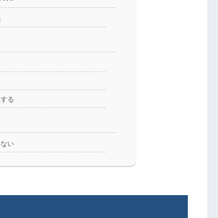
味
る
促する
らない