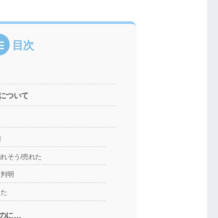
目次
について
明
れそう/売れた
と判明
した
のに…