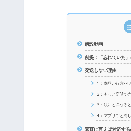
解説動画
前提：「忘れていた」
発送しない理由
１：商品が行方不
２：もっと高値で売
３：説明と異なる
４：アプリごと消
素直に言えば対応する