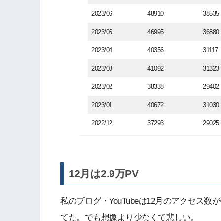
2023/06
48910
38535
2023/05
46995
36880
2023/04
40356
31117
2023/03
41092
31323
2023/02
38338
29402
2023/01
40672
31030
2022/12
37293
29025
12月は2.9万PV
私のブログ・YouTubeは12月のアクセ
てた。でも想像より少なくて悲しい。