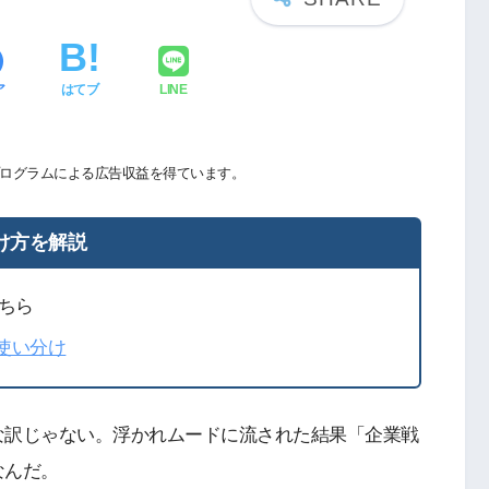
ア
はてブ
LINE
ログラムによる広告収益を得ています。
け方を解説
ちら
の使い分け
な訳じゃない。浮かれムードに流された結果「企業戦
なんだ。