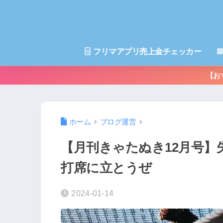
フリマアプリ売上金チェッカー
【お
ホーム
ブログ運営
【月刊きゃたぬき12月号
打席に立とうぜ
2024-01-14