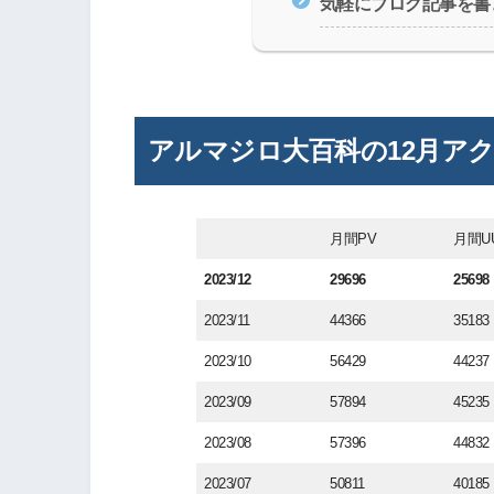
気軽にブログ記事を書
アルマジロ大百科の12月アク
月間PV
月間U
2023/12
29696
25698
2023/11
44366
35183
2023/10
56429
44237
2023/09
57894
45235
2023/08
57396
44832
2023/07
50811
40185