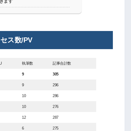
きます
セス数/PV
U
執筆数
記事合計数
9
305
9
296
10
286
10
276
12
287
6
275