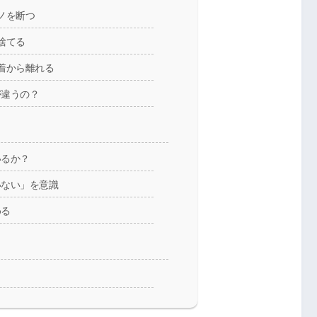
ノを断つ
捨てる
着から離れる
が違うの？
いるか？
いない」を意識
める