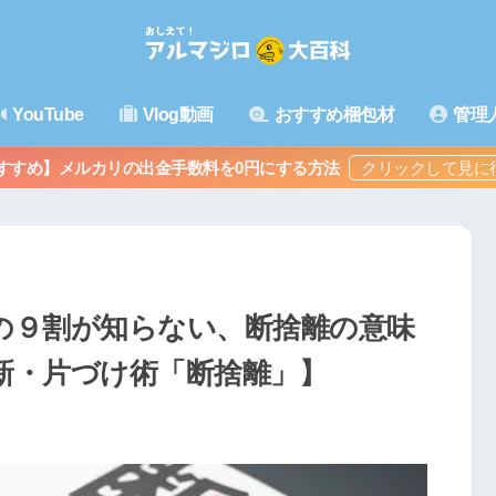
YouTube
Vlog動画
おすすめ梱包材
管理
すすめ】メルカリの出金手数料を0円にする方法
の９割が知らない、断捨離の意味
新・片づけ術「断捨離」】