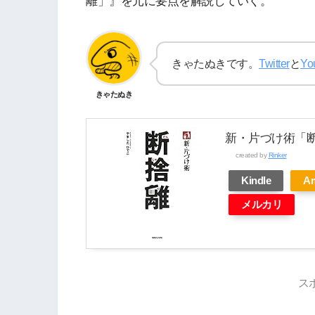
離」』を元に要点を解説していく。
きゃたぬきです。
Twitter
と
Yo
きゃたぬき
新・片づけ術「
created by
Rinker
Kindle
A
メルカリ
ス