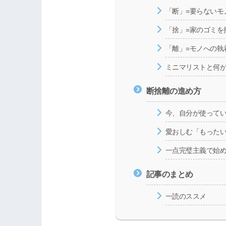
「断」=要らないモ
「捨」=家のゴミを
「離」=モノへの執
ミニマリストと何
断捨離の進め方
今、自分が使って
愛おしむ「もった
一点完璧主義で始
記事のまとめ
一読のススメ