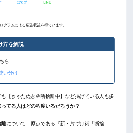
ア
はてブ
LINE
ログラムによる広告収益を得ています。
け方を解説
ちら
の使い分け
でも【きゃたぬき＠断捨離中】など掲げている人も多
知ってる人はどの程度いるだろうか？
捨離
について、原点である『新・片づけ術「断捨