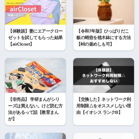
【体験談】妻にエアークロー
【令和7年版】ひっぱりだこ
ゼットを試してもらった結果
飯の蛸壺を植木鉢にする方法
【airCloset】
【峠の釜めしも可】
【非売品】 学研まんがシリ
【交換した】ネットワーク利
ーズは買えない。けど読む方
用制限△をオススメしない理
法があるって話【教育まん
由【イオシス ランクB】
が】