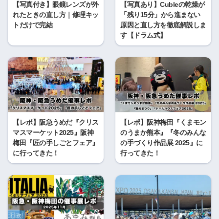
【写真付き】眼鏡レンズが外
【写真あり】Cubleの乾燥が
れたときの直し方｜修理キッ
「残り15分」から進まない
トだけで完結
原因と直し方を徹底解説しま
す【ドラム式】
【レポ】阪急うめだ『クリス
【レポ】阪神梅田『くまモン
マスマーケット2025』阪神
のうまか熊本』『冬のみんな
梅田『匠の手しごとフェア』
の手づくり作品展 2025』に
に行ってきた！
行ってきた！