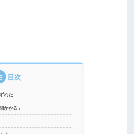
目次
ずれた
間かかる」