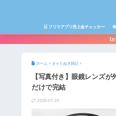
フリマアプリ売上金チェッカー
【お
ホーム
きゃたぬき雑記
【写真付き】眼鏡レンズが
だけで完結
2026-07-23