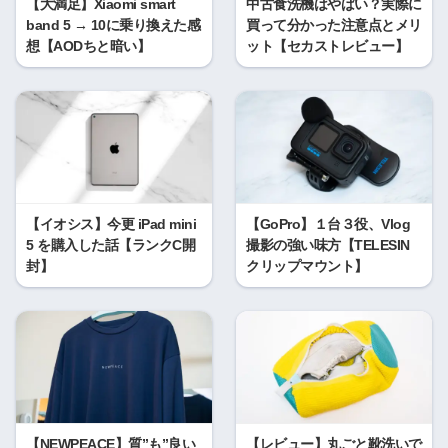
【大満足】Xiaomi smart
中古食洗機はやばい？実際に
band 5 → 10に乗り換えた感
買って分かった注意点とメリ
想【AODちと暗い】
ット【セカストレビュー】
【イオシス】今更 iPad mini
【GoPro】１台３役、Vlog
5 を購入した話【ランクC開
撮影の強い味方【TELESIN
封】
クリップマウント】
【NEWPEACE】質”も”良い
【レビュー】丸ごと靴洗いで