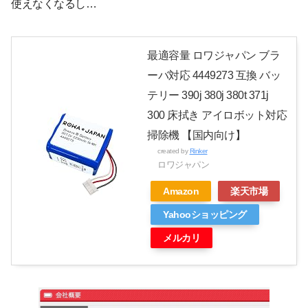
使えなくなるし…
最適容量 ロワジャパン ブラ
ーバ対応 4449273 互換 バッ
テリー 390j 380j 380t 371j
300 床拭き アイロボット対応
掃除機 【国内向け】
created by
Rinker
ロワジャパン
Amazon
楽天市場
Yahooショッピング
メルカリ