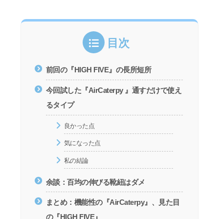
目次
前回の『HIGH FIVE』の長所短所
今回試した『AirCaterpy 』通すだけで使え
るタイプ
良かった点
気になった点
私の結論
余談：百均の伸びる靴紐はダメ
まとめ：機能性の『AirCaterpy』、見た目
の『HIGH FIVE』