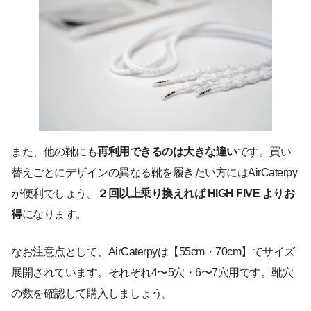
また、他の靴にも
再利用できるのは大きな違い
です。買い
替えごとにデザインの異なる靴を履きたい方にはAirCaterpy
が便利でしょう。
２回以上乗り換えれば HIGH FIVE よりお
得
になります。
なお注意点として、AirCaterpyは【55cm・70cm】でサイズ
展開されています。それぞれ4〜5穴・6〜7穴用です。靴穴
の数を確認して購入しましょう。