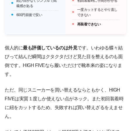
結び目がなくシンプルで高
初回装着時に手間がかかる
級感がある
一度カットするとやり直し
600円前後で安い
できない
再装着できない
個人的に
最も評価しているのは外見
です。いわゆる蝶々結
びって結んだ瞬間はクタクタだけど見た目を整えるのも面
倒です。HIGH FIVEなら履いただけで靴本来の姿になりま
す。
ただ、同じスニーカーを買い替えるならともかく、HIGH
FIVEは実質１度しか使えない点がネック。また初回装着時
に紐をカットするため、失敗すれば買い替えざるをえませ
ん。