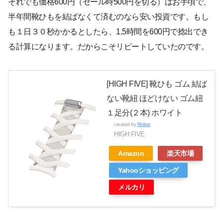
それでも価格600円（セール時500円を切る）はお手頃で、
半年間靴ひもを結ばなくて済むのなら安い投資です。もし
も１日３０秒かかるとしたら、1.5時間を600円で捻出でき
る計算になります。だからこそリピートしていたのです。
[HIGH FIVE] 靴ひも ゴム 結ば
ない靴紐 ほどけない ゴム紐
１足分(２本) ホワイト
created by
Rinker
HIGH FIVE
Amazon
楽天市場
Yahooショッピング
メルカリ