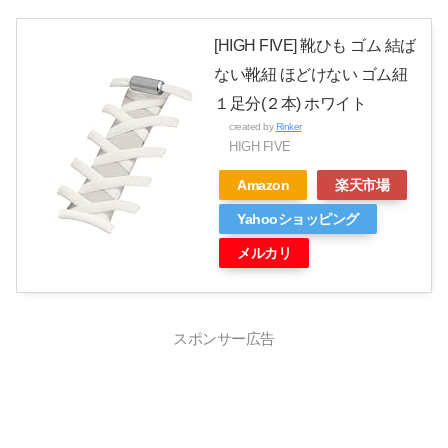
[HIGH FIVE] 靴ひも ゴム 結ば
ない靴紐 ほどけない ゴム紐
１足分(２本) ホワイト
created by
Rinker
HIGH FIVE
Amazon
楽天市場
Yahooショッピング
メルカリ
スポンサー広告