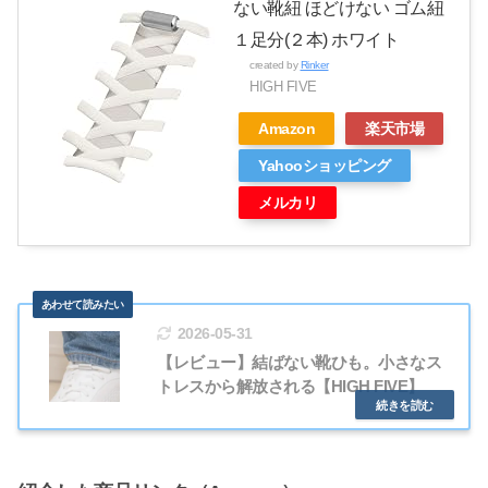
ない靴紐 ほどけない ゴム紐
１足分(２本) ホワイト
created by
Rinker
HIGH FIVE
Amazon
楽天市場
Yahooショッピング
メルカリ
2026-05-31
【レビュー】結ばない靴ひも。小さなス
トレスから解放される【HIGH FIVE】