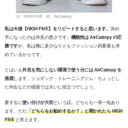
左：HIGH FIVE 右：AirCaterpy
私は今後【HIGH FIVE】をリピートすると思います。
決め
手になったのは外見の悪さです。
機能性は AirCaterpy の圧
勝です
が、私は靴に多少なりともファッション的要素も求
めているからです。
とはいえ
外見を気にしない環境で使う分には AirCaterpy を
推奨
します。ジョギング・トレーニングジム・ちょっとし
た外出などの場面では大いに役立つでしょう。
要するに
使い分けが大切
という話。どちらも一長一短あり
ます。ただ
「どちらをお勧めするか？」と聞かれたら HIGH
FIVE
と答えます。