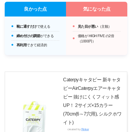
良かった点
気になった点
靴に通すだけ
で使える
見た目が悪い
（主観）
締め付けの調節
ができる
価格が HIGH FIVE の2倍
（1000円）
再利用
できて経済的
Caterpyキャタピー 新キャタ
ピーAirCaterpyエアーキャタ
ピー 抜けにくくフィット感
UP！ 2サイズ×15カラー
(70cm(6～7穴用), シルクホワ
イト)
created by
Rinker