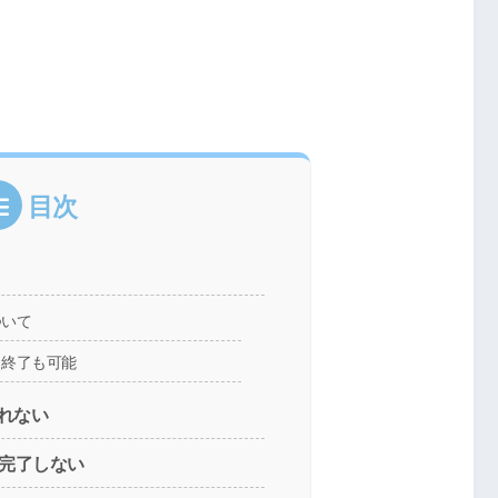
目次
ついて
引終了も可能
れない
が完了しない