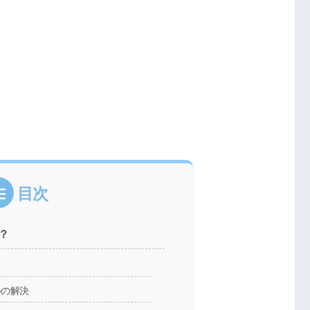
目次
？
ルの解決