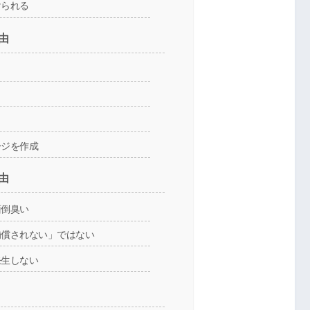
けられる
由
ージを作成
由
面倒臭い
補償されない」ではない
発生しない