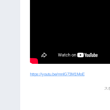
https://youtu.be/mnlG73M1MoE
ス