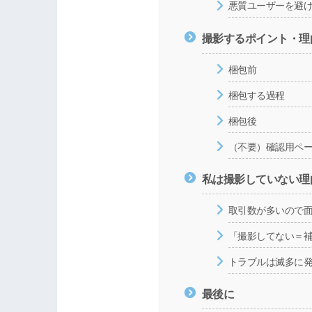
悪質ユーザーを避
撮影するポイント・理
梱包前
梱包する過程
梱包後
（不要）確認用ペ
私は撮影していない理
取引数が多いので
「撮影してない＝
トラブルは滅多に
最後に