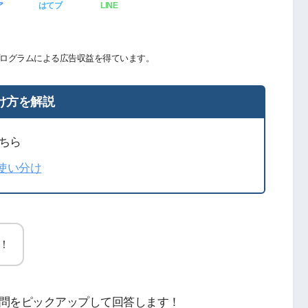
ア
はてブ
LINE
ログラムによる広告収益を得ています。
け方を解説
ちら
の使い分け
！
問をピックアップして回答します！