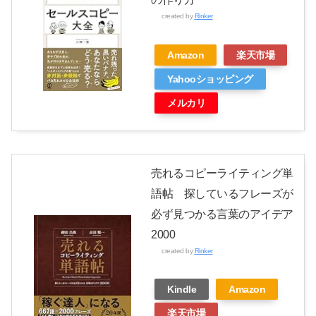
created by
Rinker
Amazon
楽天市場
Yahooショッピング
メルカリ
売れるコピーライティング単
語帖 探しているフレーズが
必ず見つかる言葉のアイデア
2000
created by
Rinker
Kindle
Amazon
楽天市場