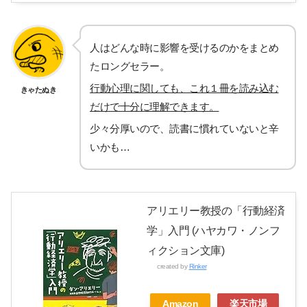
人はどんな時に影響を受けるのかをまとめ
たロングセラー。
行動心理に関しても、これ１冊を読み込む
きゃたぬき
だけで十分に理解できます。
少々分厚いので、読書に慣れていないと辛
いかも…
アリエリー教授の「行動経済
学」入門 (ハヤカワ・ノンフ
ィクション文庫)
created by
Rinker
Amazon
楽天市場