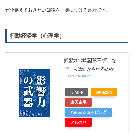
ぜひ覚えておきたい知識を、身につける書籍です。
行動経済学（心理学）
影響力の武器[第三版] な
ぜ、人は動かされるのか
created by
Rinker
Kindle
Amazon
楽天市場
Yahooショッピング
メルカリ