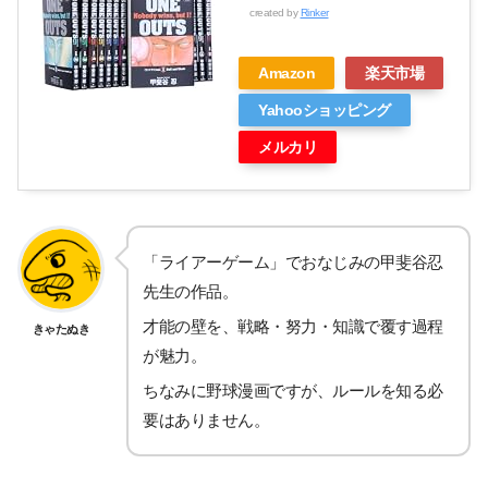
created by
Rinker
Amazon
楽天市場
Yahooショッピング
メルカリ
「ライアーゲーム」でおなじみの甲斐谷忍
先生の作品。
才能の壁を、戦略・努力・知識で覆す過程
きゃたぬき
が魅力。
ちなみに野球漫画ですが、ルールを知る必
要はありません。