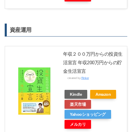
資産運用
年収２００万円からの投資生
活宣言 年収200万円からの貯
金生活宣言
created by
Rinker
Kindle
Amazon
楽天市場
Yahooショッピング
メルカリ